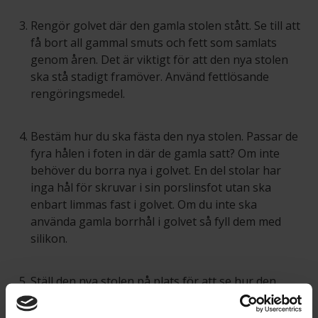
Rengör golvet där den gamla stolen stått. Se till att
få bort all gammal smuts och fett som samlats
genom åren. Det är viktigt för att den nya stolen
ska stå stadigt framöver. Använd fettlösande
rengöringsmedel.
Bestäm hur du ska fästa den nya stolen. Passar de
fyra hålen i foten in där de gamla satt? Om inte
behöver du borra nya i golvet. En del stolar har
inga hål för skruvar i sin porslinsfot utan ska
enbart limmas fast i golvet. Om du inte ska
använda gamla borrhål i golvet så fyll dem med
silikon.
Ställ den nya stolen på plats för att se hur den
passar. Om du ska limma fast den, rita en
markering med penna runt stolen. Det hjälper dig