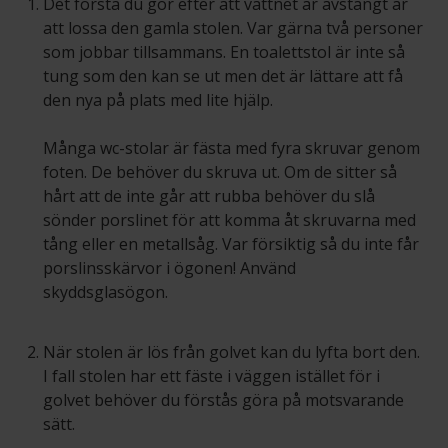
Det första du gör efter att vattnet är avstängt är
att lossa den gamla stolen. Var gärna två personer
som jobbar tillsammans. En toalettstol är inte så
tung som den kan se ut men det är lättare att få
den nya på plats med lite hjälp.
Många wc-stolar är fästa med fyra skruvar genom
foten. De behöver du skruva ut. Om de sitter så
hårt att de inte går att rubba behöver du slå
sönder porslinet för att komma åt skruvarna med
tång eller en metallsåg. Var försiktig så du inte får
porslinsskärvor i ögonen! Använd
skyddsglasögon.
När stolen är lös från golvet kan du lyfta bort den.
I fall stolen har ett fäste i väggen istället för i
golvet behöver du förstås göra på motsvarande
sätt.