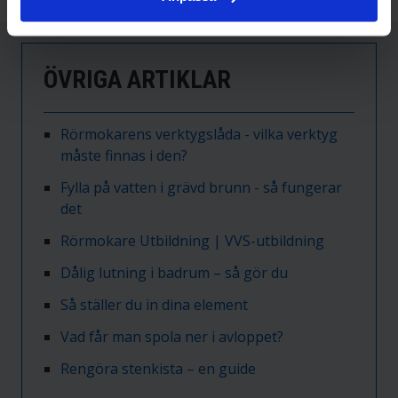
ÖVRIGA ARTIKLAR
Rörmokarens verktygslåda - vilka verktyg
måste finnas i den?
Fylla på vatten i grävd brunn - så fungerar
det
Rörmokare Utbildning | VVS-utbildning
Dålig lutning i badrum – så gör du
Så ställer du in dina element
Vad får man spola ner i avloppet?
Rengöra stenkista – en guide