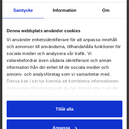
att se var du ska lägga eventuellt lim/silikon. Lyft
Samtycke
Information
Om
sedan bort den nya stolen igen.
Nu har du en markering på golvet. Lägg en sträng
Denna webbplats använder cookies
lim/silikon precis innanför markeringen så att det
Vi använder enhetsidentifierare för att anpassa innehåll
senare passar in i porslinet i botten av stolen. Sätt
och annonser till användarna, tillhandahålla funktioner för
sedan den nya stolen på plats. Om du ska använda
sociala medier och analysera vår trafik. Vi
skruv - skruva i dem.
vidarebefordrar även sådana identifierare och annan
information från din enhet till de sociala medier och
annons- och analysföretag som vi samarbetar med.
Nu när stolen är på plats, lägg silikon i skarven
Dessa kan i sin tur komma att kombinera informationen
mellan golv och stolbotten så du får ett snyggt
med annan information som du har lämnat eller som de
avslut mellan wc-stol och golv. Limmet kommer
har samlat in när du har använt deras tjänster.
troligen torka rätt fort men silikon kan behöva
några dygn på sig för att verkligen sitta.
Tillåt alla
Anpassa