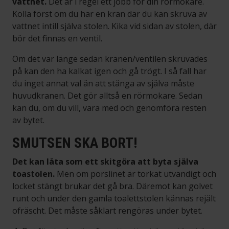
vattnet.
Det är i regel ett jobb för din rörmokare.
Kolla först om du har en kran där du kan skruva av
vattnet intill själva stolen. Kika vid sidan av stolen, där
bör det finnas en ventil.
Om det var länge sedan kranen/ventilen skruvades
på kan den ha kalkat igen och gå trögt. I så fall har
du inget annat val än att stänga av själva måste
huvudkranen. Det gör alltså en rörmokare. Sedan
kan du, om du vill, vara med och genomföra resten
av bytet.
SMUTSEN SKA BORT!
Det kan låta som ett skitgöra att byta själva
toastolen.
Men om porslinet är torkat utvändigt och
locket stängt brukar det gå bra. Däremot kan golvet
runt och under den gamla toalettstolen kännas rejält
ofräscht. Det måste såklart rengöras under bytet.