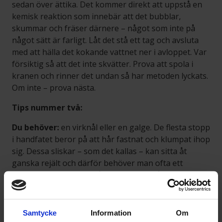
sedan över ättika. Det kommer direkt att uppstå en
kemisk reaktion som innebär att det bubblar,
skummar och fräser därnere – något som inte på
något sätt är farligt. Låt det stå ett tag och avsluta
med att hälla det kokande vattnet ner i avloppet. Var
försiktig så att det inte skvätter. Prova att spola i
kranen och rinner det undan så har metoden lyckats.
Om inte – prova nästa.
Tips nummer två:
Du behöver:
en virknål eller en galge. De flesta stopp
i handfatet beror på att hår fastnat och klumpat ihop
sig. Dessa sliskar – som det kallas – kan sitta åt
ganska rejält och därför behöver man ofta ett
verktyg för att komma åt dem. En virknål brukar vara
alldeles perfekt. Prova att sticka ner en sådan – eller
en galge som du rätat ut – ner i avloppet och dra
runt till dess att den fastnat. Dra uppåt och du
Samtycke
Information
Om