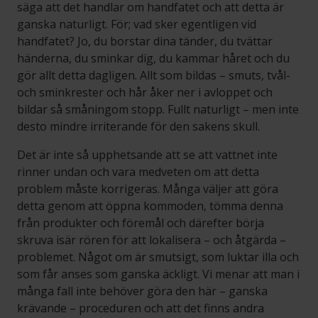
säga att det handlar om handfatet och att detta är
ganska naturligt. För; vad sker egentligen vid
handfatet? Jo, du borstar dina tänder, du tvättar
händerna, du sminkar dig, du kammar håret och du
gör allt detta dagligen. Allt som bildas – smuts, tvål-
och sminkrester och hår åker ner i avloppet och
bildar så småningom stopp. Fullt naturligt – men inte
desto mindre irriterande för den sakens skull.
Det är inte så upphetsande att se att vattnet inte
rinner undan och vara medveten om att detta
problem måste korrigeras. Många väljer att göra
detta genom att öppna kommoden, tömma denna
från produkter och föremål och därefter börja
skruva isär rören för att lokalisera – och åtgärda –
problemet. Något om är smutsigt, som luktar illa och
som får anses som ganska äckligt. Vi menar att man i
många fall inte behöver göra den här – ganska
krävande – proceduren och att det finns andra