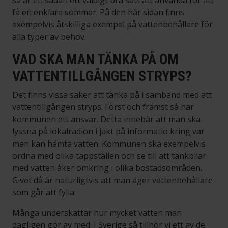
så är en sådan ett väldigt bra sätt att använda för att
få en enklare sommar. På den här sidan finns
exempelvis åtskilliga exempel på vattenbehållare för
alla typer av behov.
VAD SKA MAN TÄNKA PÅ OM
VATTENTILLGÅNGEN STRYPS?
Det finns vissa saker att tänka på i samband med att
vattentillgången stryps. Först och främst så har
kommunen ett ansvar. Detta innebär att man ska
lyssna på lokalradion i jakt på informatio kring var
man kan hämta vatten. Kommunen ska exempelvis
ordna med olika tappställen och se till att tankbilar
med vatten åker omkring i olika bostadsområden.
Givet då är naturligtvis att man äger vattenbehållare
som går att fylla.
Många underskattar hur mycket vatten man
dagligen gör av med. I Sverige så tillhör vi ett av de