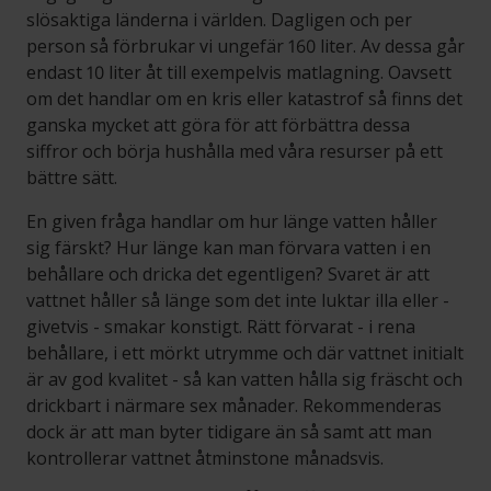
slösaktiga länderna i världen. Dagligen och per
person så förbrukar vi ungefär 160 liter. Av dessa går
endast 10 liter åt till exempelvis matlagning. Oavsett
om det handlar om en kris eller katastrof så finns det
ganska mycket att göra för att förbättra dessa
siffror och börja hushålla med våra resurser på ett
bättre sätt.
En given fråga handlar om hur länge vatten håller
sig färskt? Hur länge kan man förvara vatten i en
behållare och dricka det egentligen? Svaret är att
vattnet håller så länge som det inte luktar illa eller -
givetvis - smakar konstigt. Rätt förvarat - i rena
behållare, i ett mörkt utrymme och där vattnet initialt
är av god kvalitet - så kan vatten hålla sig fräscht och
drickbart i närmare sex månader. Rekommenderas
dock är att man byter tidigare än så samt att man
kontrollerar vattnet åtminstone månadsvis.