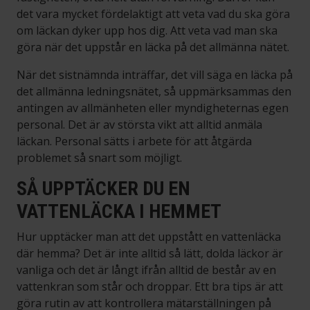
det vara mycket fördelaktigt att veta vad du ska göra
om läckan dyker upp hos dig. Att veta vad man ska
göra när det uppstår en läcka på det allmänna nätet.
När det sistnämnda inträffar, det vill säga en läcka på
det allmänna ledningsnätet, så uppmärksammas den
antingen av allmänheten eller myndigheternas egen
personal. Det är av största vikt att alltid anmäla
läckan. Personal sätts i arbete för att åtgärda
problemet så snart som möjligt.
SÅ UPPTÄCKER DU EN
VATTENLÄCKA I HEMMET
Hur upptäcker man att det uppstått en vattenläcka
där hemma? Det är inte alltid så lätt, dolda läckor är
vanliga och det är långt ifrån alltid de består av en
vattenkran som står och droppar. Ett bra tips är att
göra rutin av att kontrollera mätarställningen på