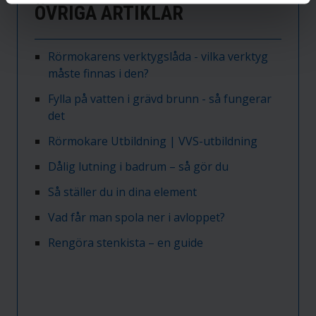
ÖVRIGA ARTIKLAR
Rörmokarens verktygslåda - vilka verktyg
måste finnas i den?
Fylla på vatten i grävd brunn - så fungerar
det
Rörmokare Utbildning | VVS-utbildning
Dålig lutning i badrum – så gör du
Så ställer du in dina element
Vad får man spola ner i avloppet?
Rengöra stenkista – en guide