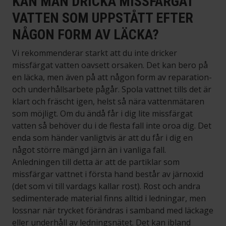
KAN MAN DRICKA MISSFÄRGAT
VATTEN SOM UPPSTÅTT EFTER
NÅGON FORM AV LÄCKA?
Vi rekommenderar starkt att du inte dricker
missfärgat vatten oavsett orsaken. Det kan bero på
en läcka, men även på att någon form av reparation-
och underhållsarbete pågår. Spola vattnet tills det är
klart och fräscht igen, helst så nära vattenmätaren
som möjligt. Om du ändå får i dig lite missfärgat
vatten så behöver du i de flesta fall inte oroa dig. Det
enda som händer vanligtvis är att du får i dig en
något större mängd järn än i vanliga fall.
Anledningen till detta är att de partiklar som
missfärgar vattnet i första hand består av järnoxid
(det som vi till vardags kallar rost). Rost och andra
sedimenterade material finns alltid i ledningar, men
lossnar när trycket förändras i samband med läckage
eller underhåll av ledningsnätet. Det kan ibland