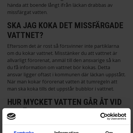
hända att boende långt ifrån läckan drabbas av
missfärgat vatten.
SKA JAG KOKA DET MISSFÄRGADE
VATTNET?
Eftersom det är rost så försvinner inte partiklarna
om du kokar vattnet. Misstänker du att vattnet är
allvarligt förorenat, anmäl till den ansvarige så kan
du få information om vattnet bör kokas. Detta
ansvar ligger oftast i kommunen där läckan uppstått.
När man kokar förorenat vatten ät tumregeln att
man ska koka tills det uppstår bubblor i vattnet.
HUR MYCKET VATTEN GÅR ÅT VID
EN LÄCKA?
Detta varierar givetvis beroende på olika orsaker,
men här är i alla fall några tumregler:
Samtycke
Information
Om