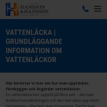
VATTENLÄCKA |
GRUNDLÄGGANDE
INFORMATION OM
VATTENLÄCKOR
Här berättar vi mer om hur man upptäcker,
förebygger och åtgärdar vattenläckor.
En vattenläcka kan uppstå på flera sätt – den kan
drabba huvudledningen och den kan dyka upp inom
fastigheten, ofta helt utan förvarning. Därför kan