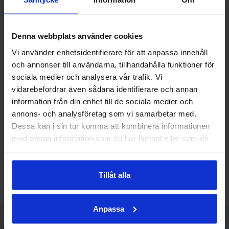
• En droppande kan läcka hela 40 liter på ett dygn
eller 15 kubikmeter på ett år.
Denna webbplats använder cookies
• Rinner kranen konstant med en tunn stråle så
Vi använder enhetsidentifierare för att anpassa innehåll
slösas ungefär 40 kubikmeter om året.
och annonser till användarna, tillhandahålla funktioner för
sociala medier och analysera vår trafik. Vi
• En rinnande toalett är en riktig vattentjuv. 1 100 liter
vidarebefordrar även sådana identifierare och annan
på ett dygn och 400 kubikmeter om året rinner ut i
information från din enhet till de sociala medier och
tomma intet.
annons- och analysföretag som vi samarbetar med.
• Ett extremfall, en kraftigt rinnande kran liknande en
Dessa kan i sin tur komma att kombinera informationen
spolning ur en brandpost, förbrukar 350 000
med annan information som du har lämnat eller som de
kubikmeter vatten på ett år.
har samlat in när du har använt deras tjänster.
• 150 kubikmeter per år är den normala
Tillåt alla
förbrukningen av vatten för en familj.
Anpassa